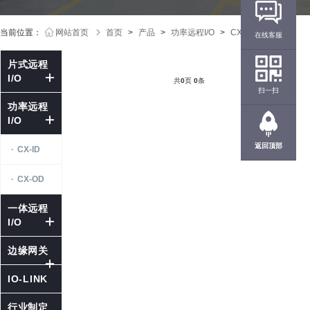
当前位置：
网站首页
首页
>
产品
>
功率远程I/O
>
CX-OD
在线客服
片式远程
I/O
共
0
页
0
条
扫一扫
功率远程
I/O
返回顶部
·
CX-ID
·
CX-OD
一体远程
I/O
边缘网关
IO-LINK
行业制定