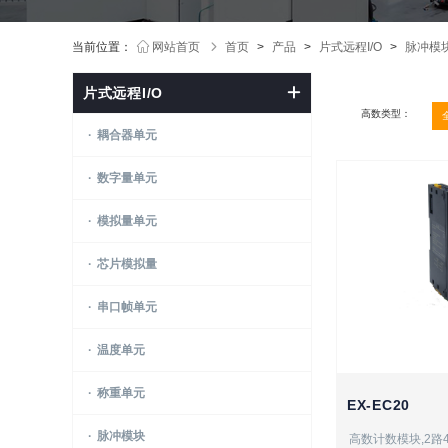
当前位置：
网站首页
首页
>
产品
>
片式远程I/O
>
脉冲模
片式远程I/O
高数类型：
·
耦合器单元
·
数字量单元
·
模拟量单元
·
芯片模拟量
·
串口帧单元
·
温度单元
·
称重单元
EX-EC20
·
脉冲模块
高数计数模块,2路4