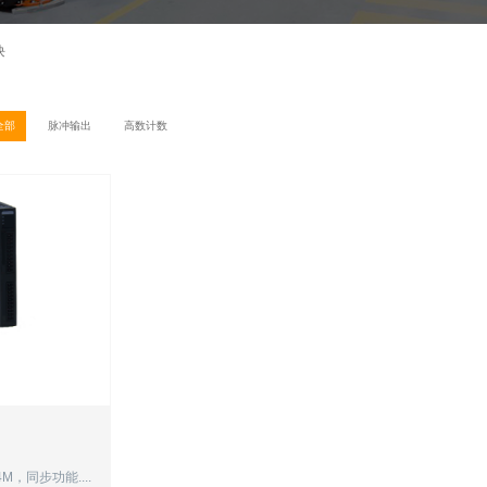
块
全部
脉冲输出
高数计数
M，同步功能....